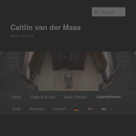
Skip
to
Sear
primary
content
Caitlin van der Maas
Music Theatre
Main
Jugendtheater
News
Video & Sound
Music Theatre
menu
Texte
Reviews
Contact