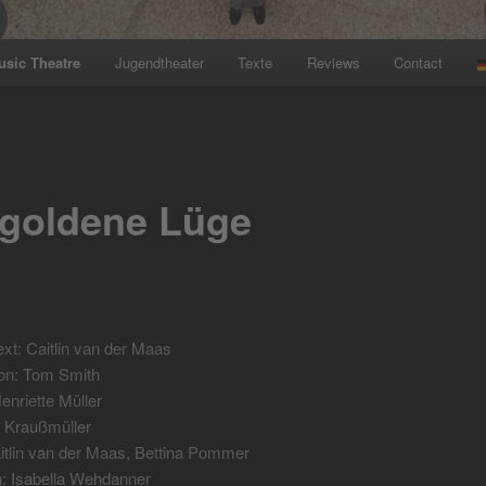
usic Theatre
Jugendtheater
Texte
Reviews
Contact
 goldene Lüge
xt: Caitlin van der Maas
on: Tom Smith
nriette Müller
x Kraußmüller
itlin van der Maas, Bettina Pommer
n: Isabella Wehdanner