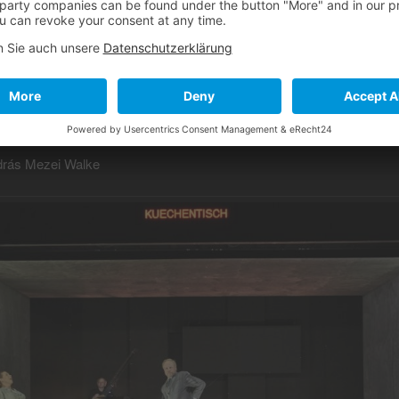
drás Mezei Walke