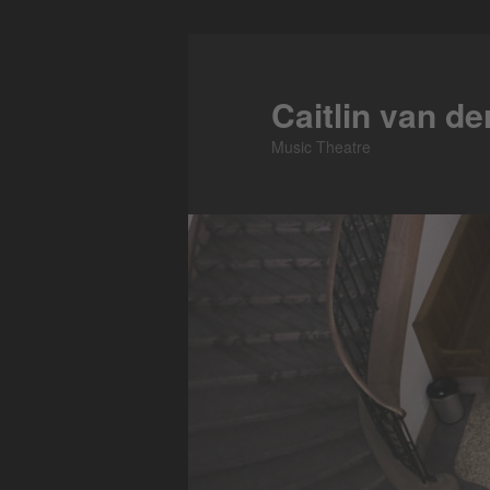
Skip
to
primary
Caitlin van d
content
Music Theatre