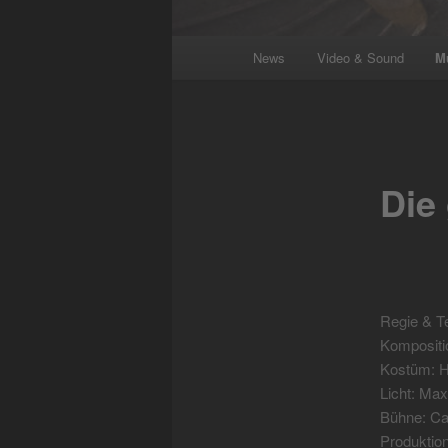
Main
News
Video & Sound
M
menu
Die
Regie & Te
Kompositi
Kostüm: He
Licht: Ma
Bühne: Ca
Produktio