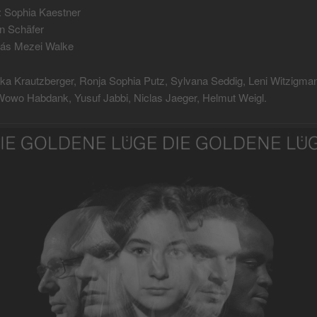
: Sophia Kaestner
in Schäfer
rás Mezei Walke
ika Krautzberger, Ronja Sophia Putz, Sylvana Seddig, Leni Witzigma
Wowo Habdank, Yusuf Jabbi, Niclas Jaeger, Helmut Weigl.