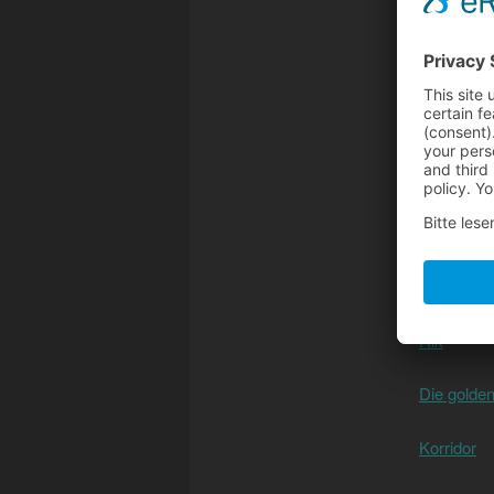
Der Stille 
Mitten in 
MistSomm
R & J for 
Arianna, A
Rik
Die golde
Korridor