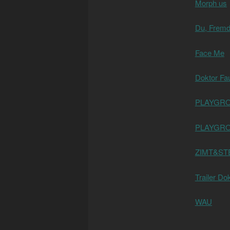
Morph us
Du, Fremd
Face Me
Doktor Fau
PLAYGRO
PLAYGRO
ZIMT&ST
Trailer Do
WAU