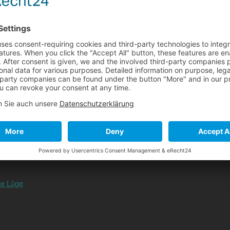
Dirigent
der Nacht
password: CVDM
erNachttRaum
F*King Ever and Ever!
riadne, Ariane
ne Lüge