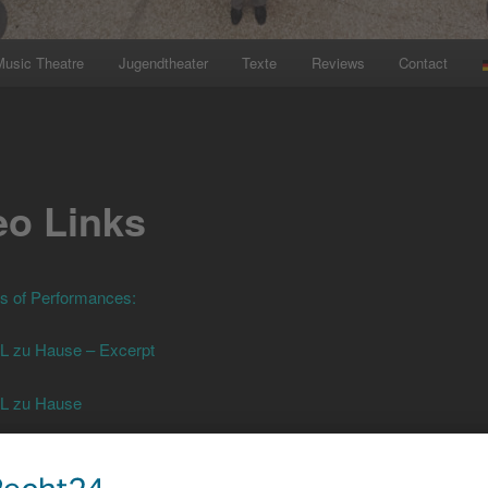
Music Theatre
Jugendtheater
Texte
Reviews
Contact
eo Links
ks of Performances:
LL zu Hause – Excerpt
LL zu Hause
 Dirigent_Short_Film