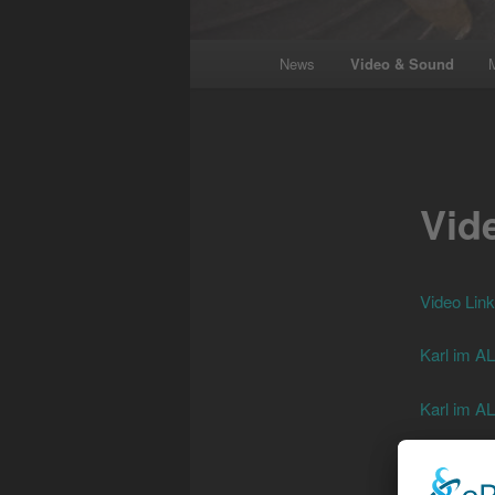
Main
News
Video & Sound
menu
Vid
Video Lin
Karl im A
Karl im A
Der Stille