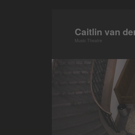
Skip
to
primary
Caitlin van d
content
Music Theatre