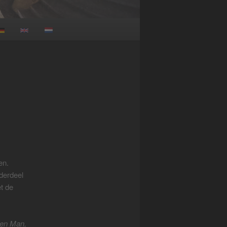
en.
derdeel
t de
nen Man,