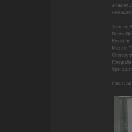
an einen 
verkaufen 
Tekst en R
Decor: Be
Kostuum: H
Muziek: R
Choreogra
Fotografi
Spel o.a.:
Foto’s: A