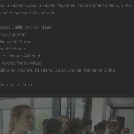
Job, an einem Haus, an einen Hypothek. Hauptsache kaufen um dich
und: heute wirst du verkauft.“
egie: Caitlin van der Maas
ttina Pommer
enriette Müller
osalie Eberle
fie: Hassan Akkouch
e: András Walke Mezei
 Simone Krischke, Kristiana, Sarah Lindner, Katharina Strika
ndrás Walke Mezei