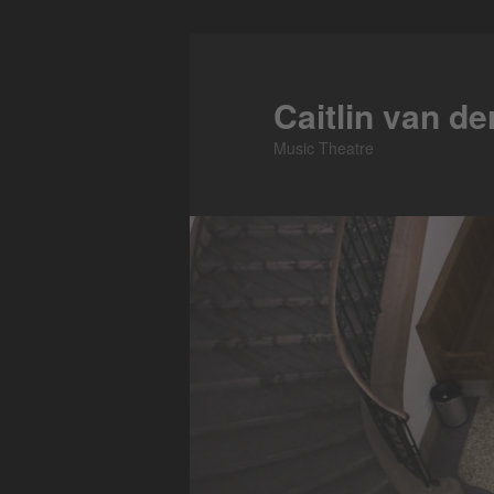
Zum
primären
Inhalt
Caitlin van d
springen
Music Theatre