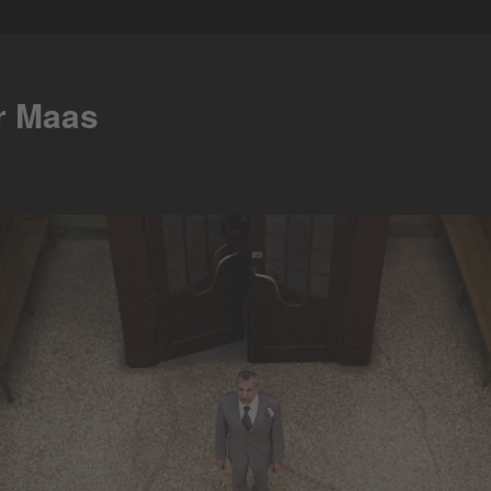
er Maas