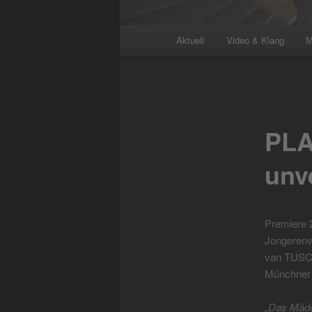
Hauptmenü
Aktuell
Video & Klang
M
PLA
unv
Premiere 
Jongerenv
van TUSCH
Münchner
„Das Mädch