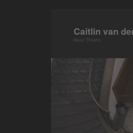
Zum
primären
Inhalt
Caitlin van d
springen
Music Theatre