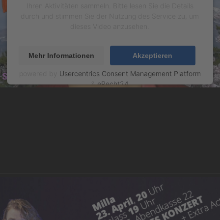
Ihren Aktivitäten sammeln. Bitte lesen Sie die Details
durch und stimmen Sie der Nutzung des Service zu, um
dieses Video anzusehen.
Mehr Informationen
Akzeptieren
powered by
Usercentrics Consent Management Platform
&
eRecht24