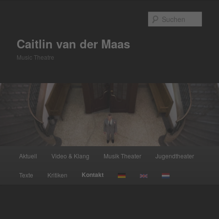
Zum
primären
Such
Inhalt
springen
Caitlin van der Maas
Music Theatre
Hauptmenü
Aktuell
Video & Klang
Musik Theater
Jugendtheater
Kontakt
Texte
Kritiken