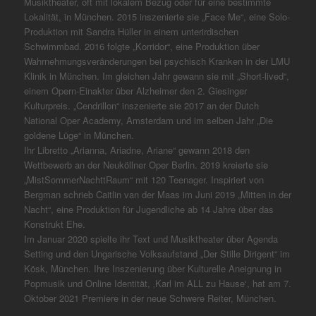
Musiktheater, oft mit lokalem Bezug oder für eine bestimmte
Lokalität, in München. 2015 inszenierte sie „Face Me“, eine Solo-
Produktion mit Sandra Hüller in einem unterirdischen
Schwimmbad. 2016 folgte „Korridor“, eine Produktion über
Wahrnehmungsveränderungen bei psychisch Kranken in der LMU
Klinik in München. Im gleichen Jahr gewann sie mit „Short-lived“,
einem Opern-Einakter über Alzheimer den 2. Giesinger
Kulturpreis. „Cendrillon“ inszenierte sie 2017 an der Dutch
National Oper Academy, Amsterdam und im selben Jahr „Die
goldene Lüge“ in München.
Ihr Libretto „Arianna, Ariadne, Ariane“ gewann 2018 den
Wettbewerb an der Neuköllner Oper Berlin. 2019 kreierte sie
„MistSommerNachttRaum“ mit 120 Teenager. Inspiriert von
Bergman schrieb Caitlin van der Maas im Juni 2019 „Mitten in der
Nacht“, eine Produktion für Jugendliche ab 14 Jahre über das
Konstrukt Ehe.
Im Januar 2020 spielte ihr Text und Musiktheater über Agenda
Setting und den Ungarische Volksaufstand „Der Stille Dirigent“ im
Kösk, München. Ihre Inszenierung über Kulturelle Aneignung in
Popmusik und Online Identität, ‚Karl im ALL zu Hause‘, hat am 7.
Oktober 2021 Premiere in der neue Schwere Reiter, München.