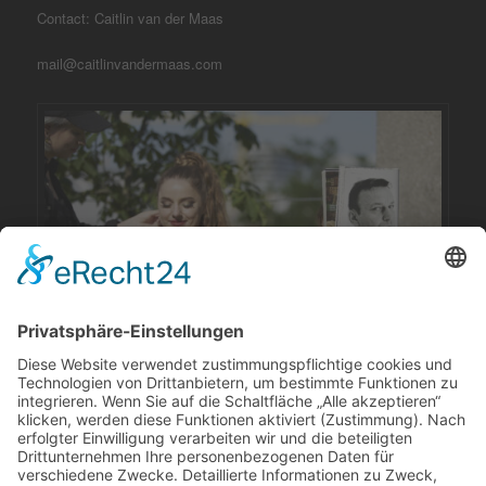
Contact: Caitlin van der Maas
mail@caitlinvandermaas.com
Foto: András Mezei Walke