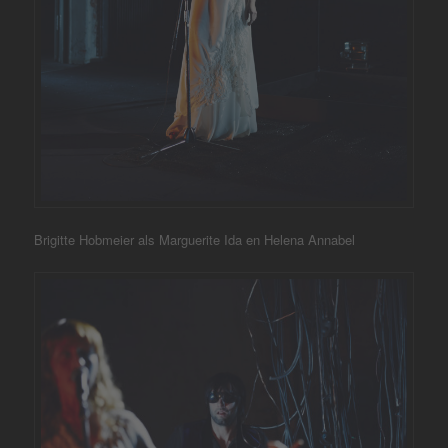
Brigitte Hobmeier als Marguerite Ida en Helena Annabel