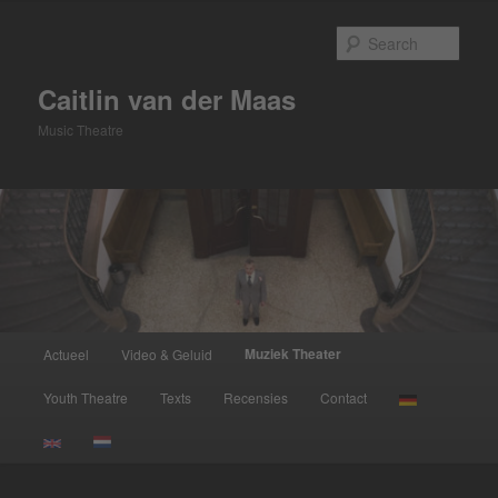
Skip
to
Sear
primary
content
Caitlin van der Maas
Music Theatre
Main
Muziek Theater
Actueel
Video & Geluid
menu
Youth Theatre
Texts
Recensies
Contact