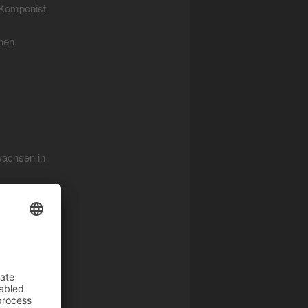
s Komponist
hen.
ewachsen in
nchen bei
 daneben
len