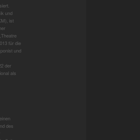
iert.
ik und
M), ist
ner
,Theatre
13 für die
ponist und
22 der
ional als
einen
end des
r