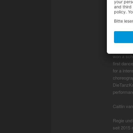
Produktio
Emmanuelle
worked wit
Emesey Nag
Opern” cho
semifinali
Himmel in 
won a sch
first danc
for a inte
choreograp
DieTanzKo
performan
Caitlin va
Regie und
seit 2015 