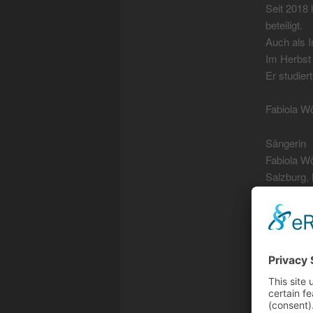
Seit 2018 
beteiligt.
Auch als I
Im Herbst 
Er studier
Fabiola Wo
Sängerin
Fabiola Wo
Salzburg, 
Kompositio
Prof. Ger
als Singer
Stücken u
Soundaufn
Emmanuel