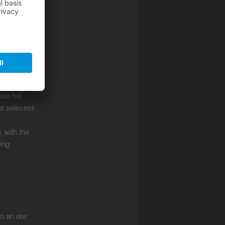
d. She
arvone,
idomeneo
arrived
meinem
202. She
ate her
ot selected
 with the
ing
in an der