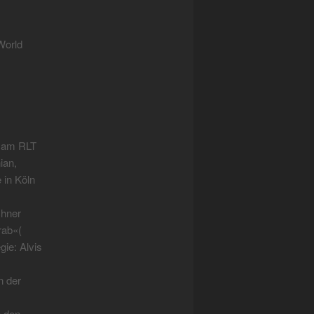
World
e am RLT
ian,
in Köln
chner
rab«(
ie: Alvis
n der
n den