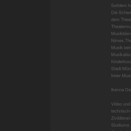
Seitdem ha
Die Schwe
dem Theate
Theatermu
Musikbienn
Nimes,Thea
Musik beim
Musikalisc
Kinderkon
Stadt Mün
freier Mus
Ikenna D
Video und
technisch-
Zivildiens
Studiums 