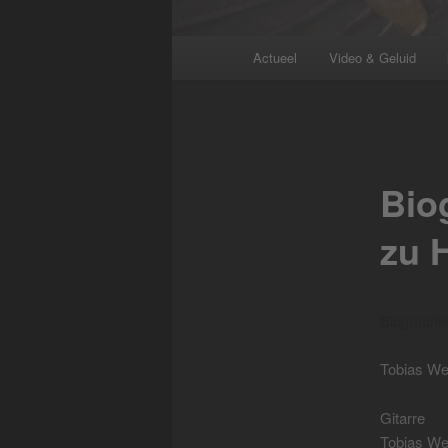
Main
Actueel
Video & Geluid
menu
Bio
zu 
Biographi
Tobias We
Gitarre
Tobias We