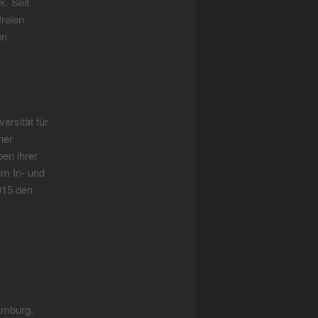
. Seit
freien
en.
sität für
ner
en ihrer
im In- und
015 den
amburg.