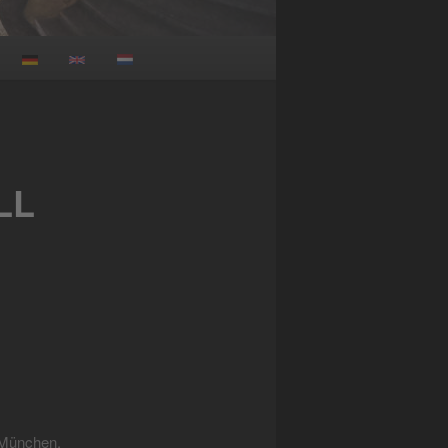
LL
München.