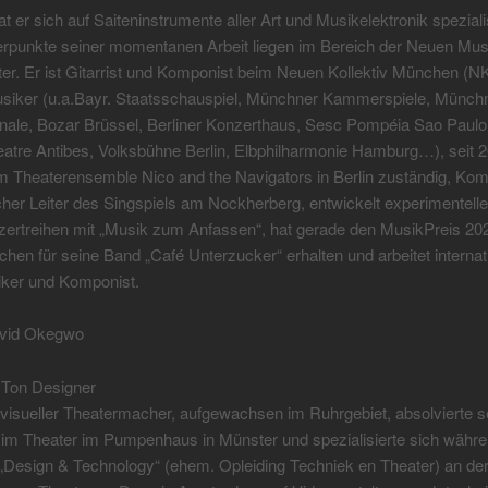
t er sich auf Saiteninstrumente aller Art und Musikelektronik spezialis
rpunkte seiner momentanen Arbeit liegen im Bereich der Neuen Mus
r. Er ist Gitarrist und Komponist beim Neuen Kollektiv München (NK
siker (u.a.Bayr. Staatsschauspiel, Münchner Kammerspiele, Münch
ale, Bozar Brüssel, Berliner Konzerthaus, Sesc Pompéia Sao Paulo
tre Antibes, Volksbühne Berlin, Elbphilharmonie Hamburg…), seit 20
 Theaterensemble Nico and the Navigators in Berlin zuständig, Kom
her Leiter des Singspiels am Nockherberg, entwickelt experimentelle
zertreihen mit „Musik zum Anfassen“, hat gerade den MusikPreis 20
chen für seine Band „Café Unterzucker“ erhalten und arbeitet internat
iker und Komponist.
avid Okegwo
 Ton Designer
visueller Theatermacher, aufgewachsen im Ruhrgebiet, absolvierte s
t im Theater im Pumpenhaus in Münster und spezialisierte sich währ
„Design & Technology“ (ehem. Opleiding Techniek en Theater) an de