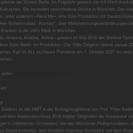
demie der Künste Berlin. Im Folgejahr gewann sie mit Short-lived d
Kulturpreis. Sie inszeniert verschiedene Stücke in München, Den H
, unter anderem »Face Me«, eine Solo-Produktion mit Sandra Hüller
schen Schwimmbad. „Korridor“, über Wahrnehmungsveränderungen be
Kranken in der LMU Klinik in München.
to »Arianna, Ariadne, Ariane« gewann im Mai 2018 den Berliner Oper
llner Oper Berlin. Ihr Produktion »Der Stille Dirigent« feierte Januar 
chen. Karl im ALL zu Hause Premierte am 7. Oktober 2021 im neu
ünchen.
 unter:
www.caitlinvandermaas.com
Kurz
ug
Studium an der HMT in der Schlagzeugklasse von Prof. Peter Sadlo 
und dem Masterabschluss 2016 folgten Tätigkeiten als Solopauker u
ger in zahlreichen Orchestern, wie den Münchner Philharmonikern,
en Staatsorchester, dem Scottish Chamber Orchestra und dem Royal