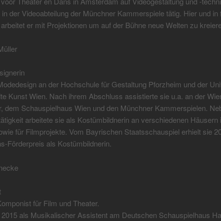
voor Theater en Dans in Amsterdam auf Videogestaltung und -technik
r in der Videoabteilung der Münchner Kammerspiele tätig. Hier und in 
arbeitet er mit Projektionen um auf der Bühne neue Welten zu kreier
üller
ignerin
Modedesign an der Hochschule für Gestaltung Pforzheim und der Univer
e Kunst Wien. Nach ihrem Abschluss assistierte sie u.a. an der Wie
r, dem Schauspielhaus Wien und den Münchner Kammerspielen. Neb
ätigkeit arbeitete sie als Kostümbildnerin an verschiedenen Häusern 
wie für Filmprojekte. Vom Bayrischen Staatsschauspiel erhielt sie 2
Förderpreis als Kostümbildnerin.
necke
t
 Komponist für Film und Theater.
 2015 als Musikalischer Assistent am Deutschen Schauspielhaus H