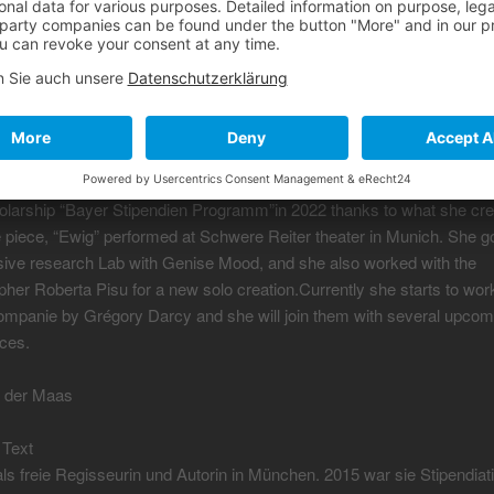
n und Presse
 Rizzo is a professional dancer born in italy (Siracusa) 25 years ol
h different choreographers like Alessandro Sousa Pereira, Matteo C
y, Pedro Dias, Karolin Stächele. She joined the dancer Cast for “
reographed by Dustin klein at Bayerische Staatsoper July 2021.She 
st for “Solo dance contest” Gdanski festival Tanca with her solo “In 
2020 and at “Prospettiva danza Teatro “ with the duet “Hut” October 
olarship “Bayer Stipendien Programm”in 2022 thanks to what she cre
e piece, “Ewig” performed at Schwere Reiter theater in Munich. She g
nsive research Lab with Genise Mood, and she also worked with the
her Roberta Pisu for a new solo creation.Currently she starts to work
mpanie by Grégory Darcy and she will join them with several upcom
ces.
n der Maas
 Text
als freie Regisseurin und Autorin in München. 2015 war sie Stipendiat