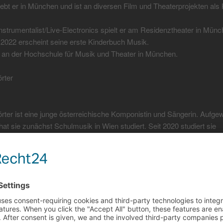
lebt er in München und ist an diversen Film und Theaterprojekten al
nstrumentalist/Live-Electronics spielt er am Residenztheater in Münc
2022 erscheint seine erste Kinderbuch Musik.
t an der Hochschule für Musik und Theater in München.
̈rter
̈rter ist eine junge österreichische Komponistin und Sängerin. Aufg
hat sie zunächst Schulmusik in Wien studiert. Seit 2020 studiert sie
n für Film und Medien an der Hochschule für Musik und Theater Mü
d Baumann. Sie komponiert Musik für verschiedenste Medien und ist
-Songwriterin tätig. Ihre musikalischen Arbeiten reichen von orchestra
̈ber Songs in diversen Stilen bis hin zu Werken aus verfremdeten
ahmen und elektronischen Elementen.
le Rizzo