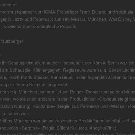
rchestra.
mermusikpartner von ICMA-Preisträger Frank Dupree und spielt als
ger in Jazz- und Popmusik auch im Musical München, Walt Disney 
, sowie für mehrere deutsche Popacts.
Krautzberger
l
e ihr Schauspielstudium an der Hochschule der Künste Berlin war si
 am Schauspiel Köln engagiert. Regisseure waren u.a. Sevan Lachin
se, Frank-Patrik Steckel, Karin Beier. In den folgenden Jahren hat sie 
Gruppe »Drama Köln« mitbegründet.
lebt sie in München und arbeitet am Pathos Theater und an den Mün
elen, wo sie unter anderem in den Produktionen »Orpheus steigt he
astian Nübling), »Schande« (Regie: Luc Perceval) und »Wassa« (Reg
 zu sehen war.
thos München war sie an zahlreichen Produktionen beteiligt, z.B. a
Produktion »Carpma« (Regie: Bülent Kullukcu, AneglikaFink).
et regelmäßig mit Caitlin van der Maas zusammen, so zum Beispiel i