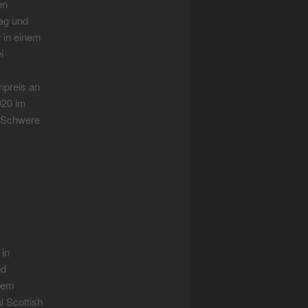
en
aag und
 in einem
i
npreis an
2020 im
e Schwere
in
nd
 dem
 Scottish