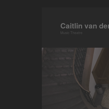
Skip
to
primary
Caitlin van d
content
Music Theatre