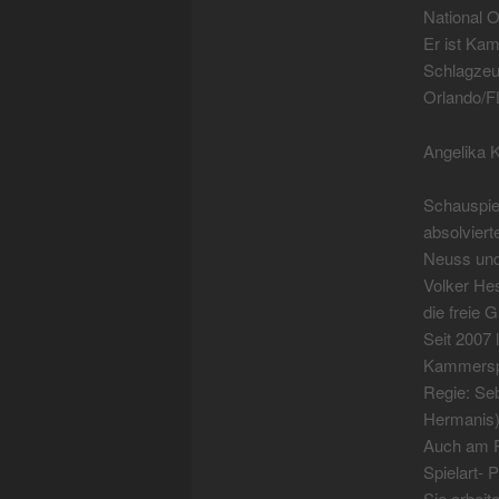
National O
Er ist Kam
Schlagzeu
Orlando/FL
Angelika 
Schauspie
absolviert
Neuss und
Volker Hes
die freie 
Seit 2007 
Kammerspi
Regie: Seb
Hermanis)
Auch am Pa
Spielart- 
Sie arbeit