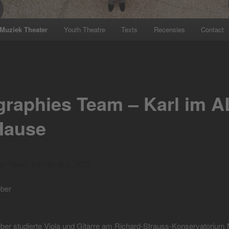
Muziek Theater
Youth Theatre
Texts
Recensies
Contact
graphies Team – Karl im A
Hause
es_Team_Karl im ALL_2022
ber
ber studierte Viola und Gitarre am Richard-Strauss-Konservatorium 