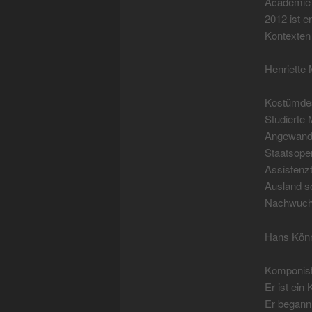
Academie 
2012 ist e
Kontexten 
Henriette M
Kostümdes
Studierte 
Angewandt
Staatsope
Assistenzt
Ausland so
Nachwuchs-
Hans Kön
Komponis
Er ist ein
Er begann