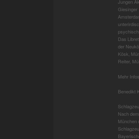
Jungen Aka
Giesinger 
Amsterdam
unterirdi
psychisch 
Das Libret
der Neukö
Kösk, Mün
Reiter, M
Mehr Infos
Benedikt 
Schlagze
Nach dem 
München 
Schlagzeu
Bayerisch