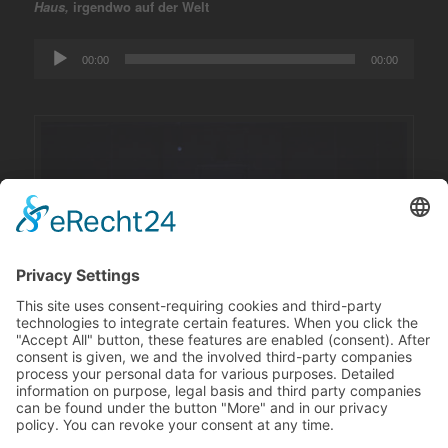
Haus,
irgendwo auf der Welt
Audio
00:00
00:00
Player
Herneming gesteund door het ministerie van Cultuur van
München voor kinder- en jeugdtheater