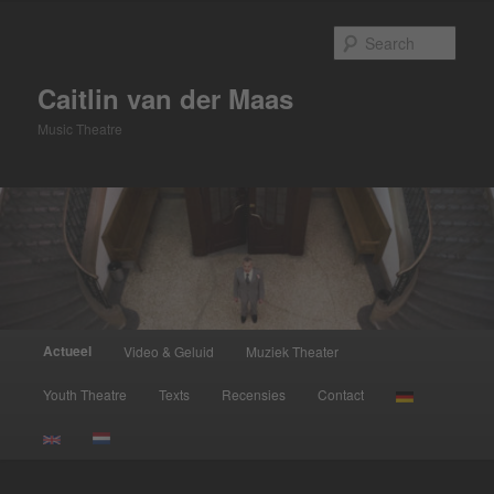
Skip
to
Sear
primary
content
Caitlin van der Maas
Music Theatre
Main
Actueel
Video & Geluid
Muziek Theater
menu
Youth Theatre
Texts
Recensies
Contact